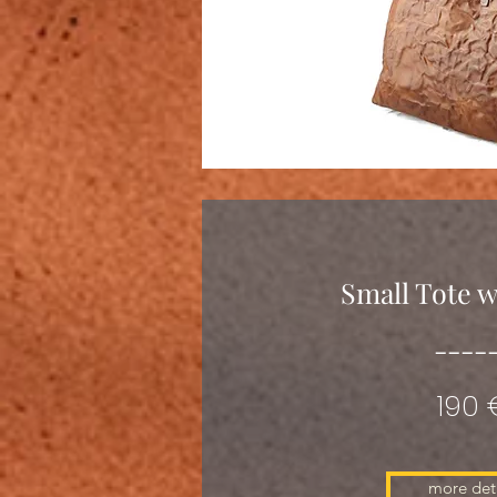
Small Tote w
----
190 
more deta