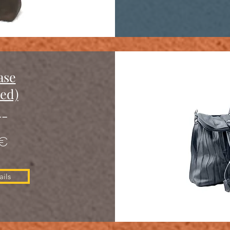
ase
red)
--
 €
ils