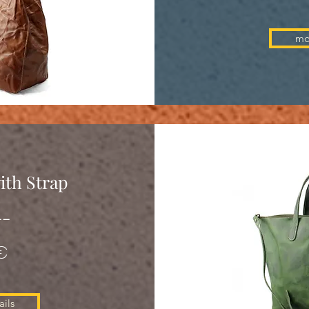
mo
ith Strap
--
€
ils