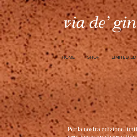
HOME
SHOP
LIMITED ED
Per la nostra edizione limi
ogni borsa un diverso tipo