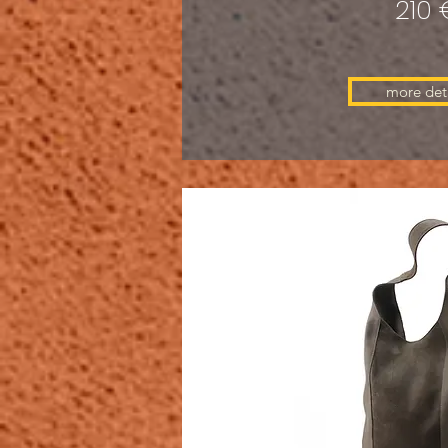
210 
more deta