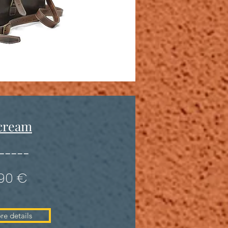
cream
-----
190 €
re details