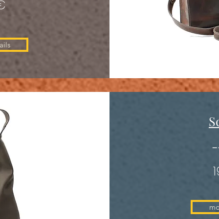
€
ils
S
-
mo