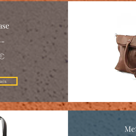
ase
--
 €
ils
Met