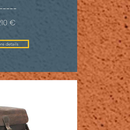
-----
210 €
re details