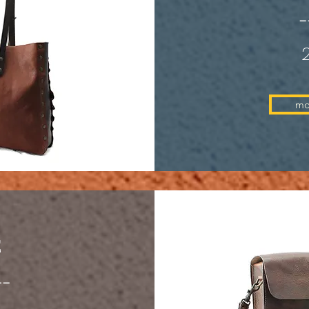
-
mo
E
--