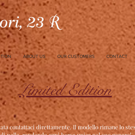
ITION
ABOUT US
OUR CUSTOMERS
CONTACT
Limited Edition
tata contattaci direttamente. Il modello rimane lo st
 di pelle, rendendo ogni borsa unica nel suo genere!