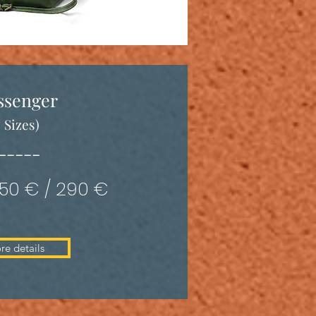
ssenger
3 Sizes)
-----
350 € / 290 €
re details