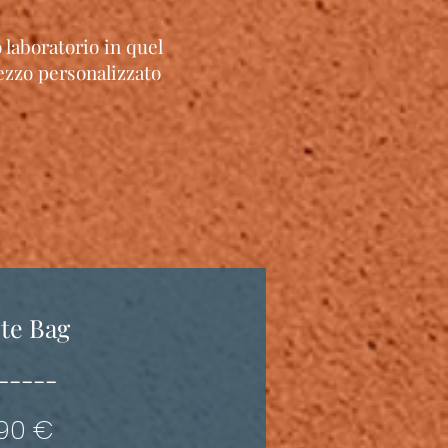
 laboratorio in quel
pezzo personalizzato
te Bag
-----
190 €