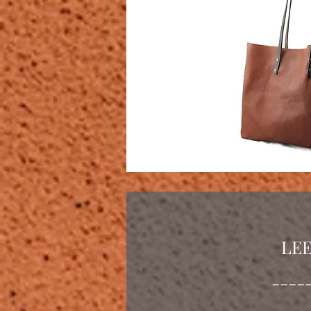
LE
----