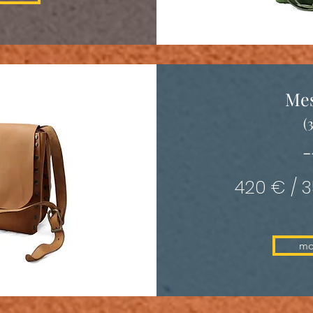
Me
(
-
420 € / 
mo