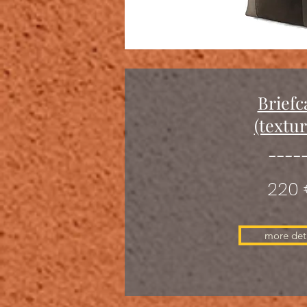
Briefc
(textu
----
220
more deta