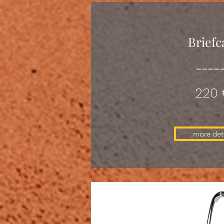
Briefc
----
220
more deta